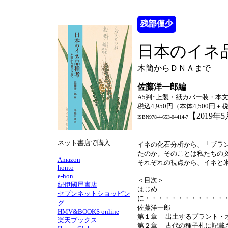
残部僅少
日本のイネ
木簡からＤＮＡまで
佐藤洋一郎編
A5判･上製・紙カバー装・本文
税込4,950円（本体4,500円＋
【2019年
ISBN978-4-653-04414-7
ネット書店で購入
イネの化石分析から、「ブラ
たのか。そのことは私たちの
Amazon
それぞれの視点から、イネと
honto
e-hon
＜目次＞
紀伊國屋書店
はじめ
セブンネットショッピン
に・・・・・・・・・・・・
グ
佐藤洋一郎
HMV&BOOKS online
第１章 出土するプラント・
楽天ブックス
第２章 古代の種子札に記載