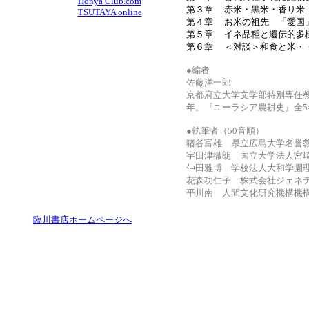
Honya Club.com
第３章 赤米・黒米・香り米
TSUTAYA online
第４章 お米の祖先 「愛国
第５章 イネ品種と遺伝的多
第６章 ＜対談＞和食と米・
●編者
佐藤洋一郎
京都府立大学文学部特別専任教
年。『ユーラシア農耕史』全5巻
●執筆者（50音順）
猪谷富雄 県立広島大学名誉
宇田津徹朗 国立大学法人宮
仲田雅博 学校法人大和学園
花森功仁子 株式会社ジェネ
平川南 人間文化研究機構機
臨川書店ホームページへ