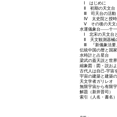
Ⅰ はじめに
Ⅱ 初期の天文台
Ⅲ 司天台の活動
Ⅳ 太史院と授時
Ⅴ その後の天文
水運儀象台――十
Ⅰ 北宋の天文台
Ⅱ 天文観測器械
Ⅲ 『新儀象法要
伝統中国の暦と国
水時計と占星台
梁武の蓋天説と世
縮象図：図・説およ
古代人は自己‐宇宙
宇宙の建築と建築
天文学者ガリレオ
無限宇宙から有限
解題（新井晋司）
索引（人名・書名