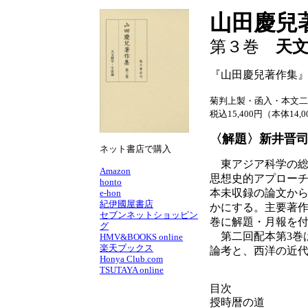
山田慶兒
第３巻
天
『山田慶兒著作集』
菊判上製・函入・本文二
税込15,400円（本体14,
〈解題〉新井晋
ネット書店で購入
東アジア科学の総
Amazon
思想史的アプロー
honto
本未収録の論文か
e-hon
紀伊國屋書店
かにする。主要著
セブンネットショッピン
巻に解題・月報を
グ
第二回配本第3巻
HMV&BOOKS online
楽天ブックス
論考と、西洋の近代
Honya Club.com
TSUTAYA online
目次
授時暦の道