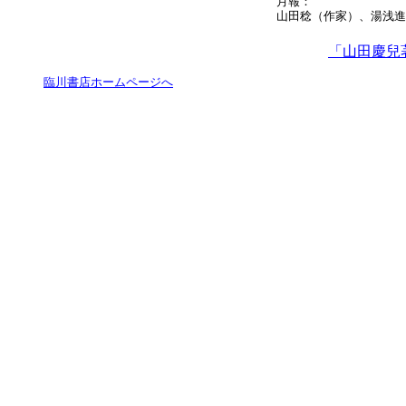
月報：
山田稔（作家）、湯浅進
「山田慶兒
臨川書店ホームページへ