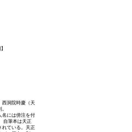
刊】
、西洞院時慶（天
刻。
人名には傍注を付
 自筆本は天正
が残されている。天正