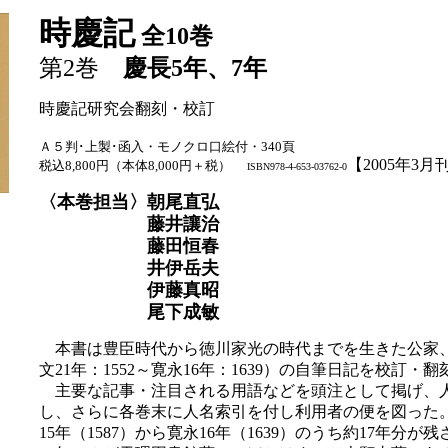
時慶記
全10巻
第2巻
慶長5年、7年
時慶記研究会翻刻・校訂
Ａ５判･上製･函入・モノクロ口絵付・340頁
【2005年3月
税込8,800円（本体8,000円＋税）
ISBN978-4-653-03762-0
〈本巻担当〉朝尾直弘
藤井讓治
藤田恒春
井伊岳夫
伊藤真昭
尾下成敏
本書は豊臣時代から徳川家光の時代までを生きた公家
文21年：1552～寛永16年：1639）の自筆日記を校訂・翻
主要な記事・注目される用語などを頭注として掲げ、
し、さらに各巻末に人名索引を付し利用者の便を図った。
15年（1587）から寛永16年（1639）のうち約17年分