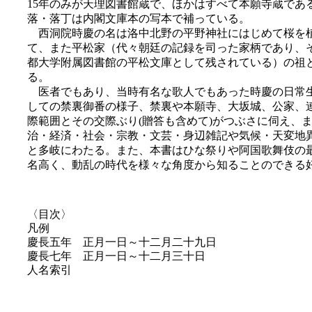
15年のみが天理図書館蔵で、ほかはすべて本願寺蔵であ
落・落丁は内閣文庫本の写本で補っている。
西洞院時慶の名は洛中北野の平野神社にはじめて桜を
て、また平松家（代々朝廷の記録を司った家柄であり、
都大学附属図書館の平松文庫として残されている）の祖
る。
医者でもあり、当時有名な歌人でもあった時慶の日常
しての禁裏御番の様子、禁裏や本願寺、大坂城、公家、
際範囲とその交際ぶり(贈答も含めて)がつぶさに伺え、
治・経済・社会・宗教・文芸・身辺雑記や気候・天変地
と多岐にわたる。また、本書はひな祭りや阿国歌舞伎の
名高く、動乱の時代を様々な角度から知ることのできる
〈目次〉
凡例
慶長五年 正月一日～十二月二十九日
慶長七年 正月一日～十二月三十日
人名索引