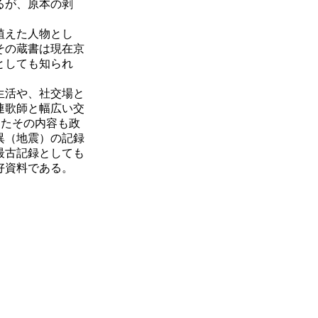
るが、原本の剥
植えた人物とし
その蔵書は現在京
としても知られ
生活や、社交場と
連歌師と幅広い交
またその内容も政
異（地震）の記録
最古記録としても
好資料である。