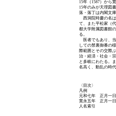
15年（1587）か
15年のみが天理図
落・落丁は内閣文
西洞院時慶の名は
て、また平松家（
都大学附属図書館
る。
医者でもあり、当
しての禁裏御番の
際範囲とその交際ぶ
治・経済・社会・
と多岐にわたる。
名高く、動乱の時
〈目次〉
凡例
元和七年 正月一
寛永五年 正月一
人名索引