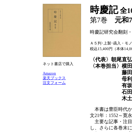
時慶記
全1
第7巻
元和
時慶記研究会翻刻
Ａ５判･上製･函入・モノ
税込15,400円（本体14,
〈代表〉朝尾直
ネット書店で購入
〈本巻担当〉横
藤田恒
Amazon
楽天ブックス
母利美
注文フォーム
有坂道
石田 
木土博
本書は豊臣時代か
文21年：1552～
主要な記事・注目
し、さらに各巻末に